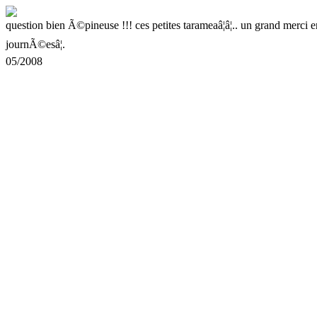
question bien Ã©pineuse !!! ces petites tarameaâ¦â¦.. un grand merci e
journÃ©esâ¦.
05/2008